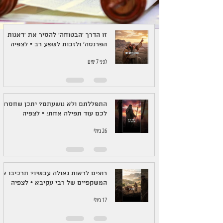
זו הדרך 'הבטוחה' להסיר את 'דאגות
הפרנסה' ולזכות לשפע רב • לצפיה
לפני 7 ימים
התפללתם ולא נושעתם? יתכן שחסרה
לכם עוד תפילה אחת! • לצפיה
26 ביולי
רוצים לראות גאולה עכשיו? תרכיבו את
המשקפיים של רבי עקיבא • לצפיה
17 ביולי