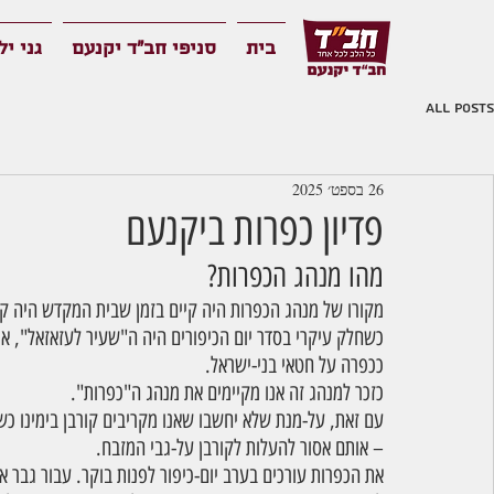
בית
סניפי חב"ד יקנעם
גני יל
All Posts
26 בספט׳ 2025
פדיון כפרות ביקנעם
מהו מנהג הכפרות?
מקורו של מנהג הכפרות היה קיים בזמן שבית המקדש היה קי
כשחלק עיקרי בסדר יום הכיפורים היה ה"שעיר לעזאזאל", אות
ככפרה על חטאי בני-ישראל.
כזכר למנהג זה אנו מקיימים את מנהג ה"כפרות".
עם זאת, על-מנת שלא יחשבו שאנו מקריבים קורבן בימינו כש
– אותם אסור להעלות לקורבן על-גבי המזבח.
את הכפרות עורכים בערב יום-כיפור לפנות בוקר. עבור גבר או