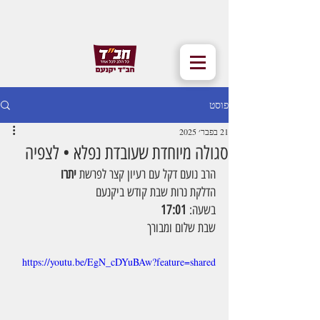
פוסט
21 בפבר׳ 2025
סגולה מיוחדת שעובדת נפלא • לצפיה
הרב נועם דקל עם רעיון קצר לפרשת 
יתרו
הדלקת נרות שבת קודש ביקנעם
בשעה: 
17:01
שבת שלום ומבורך
https://youtu.be/EgN_cDYuBAw?feature=shared