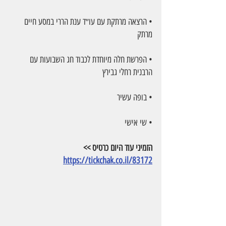
• הרצאה מרתקת עם עו״ד ענת הררי במסע חיים 
מרתק
• הפרשת חלה מיוחדת לכבוד חג השבועות עם 
הרבנית רחלי גבירץ
• בופה עשיר 
• שי אישי
הזמיני עוד היום כרטיס >> 
https://tickchak.co.il/83172