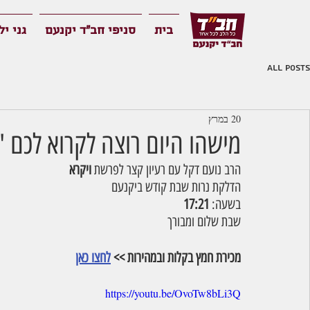
בית
סניפי חב"ד יקנעם
גני יל
All Posts
20 במרץ
מישהו היום רוצה לקרוא לכם '
הרב נועם דקל עם רעיון קצר לפרשת 
ויקרא
הדלקת נרות שבת קודש ביקנעם
בשעה: 
17:21
שבת שלום ומבורך
מכירת חמץ בקלות ובמהירות >> 
לחצו כאן
https://youtu.be/OvoTw8bLi3Q