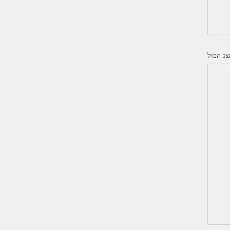
צג הכול