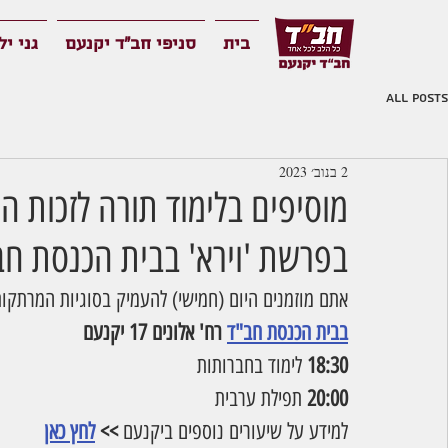
בית
סניפי חב"ד יקנעם
גני יל
All Posts
2 בנוב׳ 2023
מוסיפים בלימוד תורה לזכות ה
בפרשת 'וירא' בבית הכנסת חב
אתם מוזמנים היום (חמישי) להעמיק בסוגיות המרתקות
בבית הכנסת חב"ד
 רח' אלונים 17 יקנעם
18:30 
לימוד בחברותות
20:00
 תפילת ערבית 
למידע על שיעורים נוספים ביקנעם
 >> 
לחץ כאן