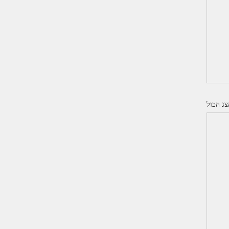
צג הכול