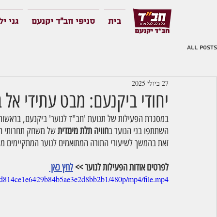
בית
סניפי חב"ד יקנעם
גני יל
All Posts
27 ביולי 2025
יחודי ביקנעם: מבט עתידי אל
במסגרת הפעילות של תנועת 'חב"ד לנוער' ביקנעם, בראשות
השתתפו בני הנוער ב
חוויה תלת מימדית
 של משחק תחרותי המ
זאת בהמשך לשיעורי התורה המתואמים לנוער המתקיימים מי
לפרטים אודות הפעילות לנוער >> 
לחץ כאן 
e62d814ce1e6429b84b5ae3e2d8bb2b1/480p/mp4/file.mp4