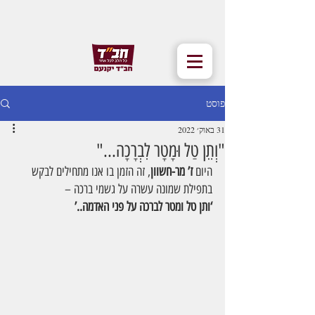
פוסט
31 באוק׳ 2022
"וְתֵן טַל וּמָטָר לִבְרָכָה..."
היום 
ז’ מר-חשוון
, זה הזמן בו אנו מתחילים לבקש 
בתפילת שמונה עשרה על גשמי ברכה –
‘ותן טל ומטר לברכה על פני האדמה..’