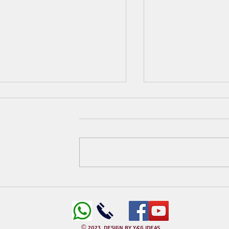
תם? יתכן שחסרה לכם
רוצים לראות גאולה עכשיו? תרכיבו את
 לצפיה
המשקפיים של רבי עקיבא • לצפיה
© 2023 design by Y&G ideas