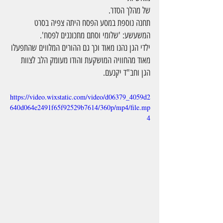
של מהלך הסדר.
תחנה נוספת במסע הפסח היתה צפיה בסרט 
המשעשע: 'שלומי וסתם מתכוננים לפסח'.
ילדי הגן נהנו מאוד וכך גם ההורים המלווים שהתפעלו 
מאוד מהחוויה המושקעת והודו מעומק הלב לצוות 
הגן וחב"ד יקנעם.   
https://video.wixstatic.com/video/d06379_4059d2
640d064e2491f65f92529b7614/360p/mp4/file.mp
4