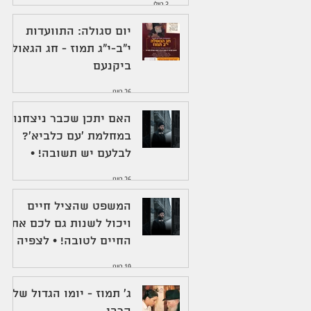
3 ביולי
יום סגולה: התוועדות
י"ב-י"ג תמוז - חג הגאולה
ביקנעם
26 ביוני
האם יתכן שכבר ניצחנו
במחלמת 'עם כלביא'?
לבלעם יש תשובה! •
לצפיה
26 ביוני
המשפט שהציל חיים
ויכול לשנות גם לכם את
החיים לטובה! • לצפיה
19 ביוני
ג' תמוז - יומו הגדול של