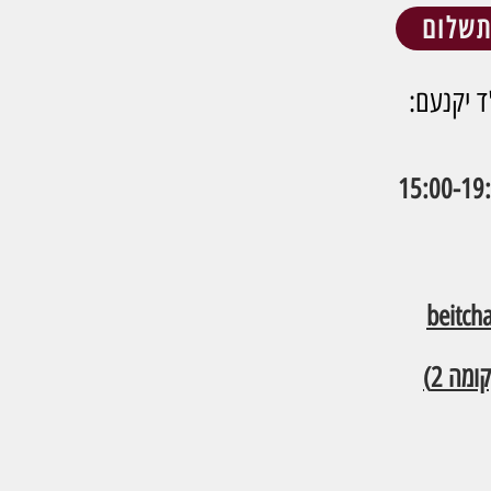
שלום
ד יקנעם:
beitc