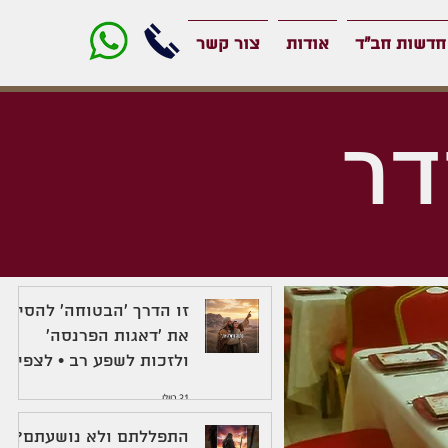
חדשות חב"ד
אודות
צור קשר
דר
זו הדרך 'הבטוחה' להסיר
את 'דאגות הפרנסה'
ולזכות לשפע רב • לצפיה
31 ביולי
התפללתם ולא נושעתם?