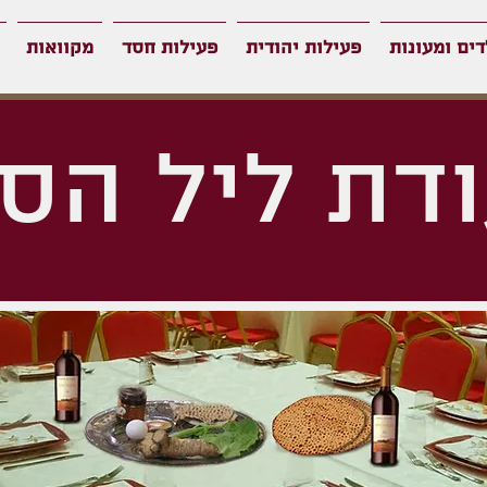
דים ומעונות
פעילות יהודית
פעילות חסד
מקוואות
דת ליל הס