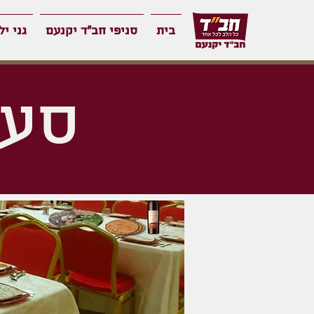
בית
סניפי חב"ד יקנעם
גני יל
סעו