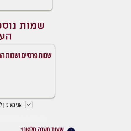
שמות נוס
העמ
אני מעוניין 
לתשלום התרומה (770 ש"ח)
שעות מענה טלפוני: