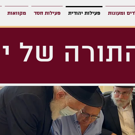
דים ומעונות
פעילות יהודית
פעילות חסד
מקוואות
תורה של י