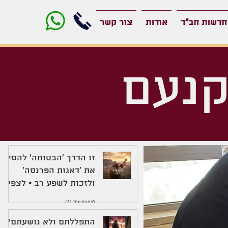
חדשות חב"ד
אודות
צור קשר
קנעם
זו הדרך 'הבטוחה' להסיר
את 'דאגות הפרנסה'
ולזכות לשפע רב • לצפיה
לפני יום אחד (1)
התפללתם ולא נושעתם?