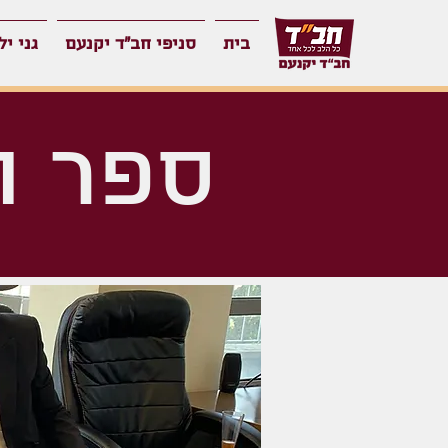
בית
סניפי חב"ד יקנעם
גני יל
ספר ה