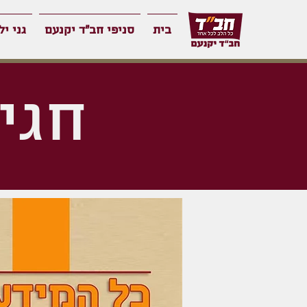
בית
סניפי חב"ד יקנעם
גני יל
חגי