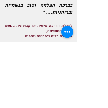
בברכת הצלחה וטוב בגשמיות
וברוחניות…. ”
לקבלת הדרכה אישית או קבוצתית בנושא
טהרת-המשפחה,
להדרכת כלות ולפרטים נוספים:
הרבנית שלומית דקל -
054-8135770
לרשימת המקוואות ביקנעם >>
לחצו כאן